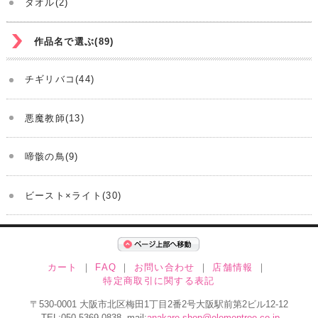
タオル(2)
作品名で選ぶ(89)
チギリバコ(44)
悪魔教師(13)
啼骸の鳥(9)
ビースト×ライト(30)
カート
｜
FAQ
｜
お問い合わせ
｜
店舗情報
｜
特定商取引に関する表記
〒530-0001 大阪市北区梅田1丁目2番2号大阪駅前第2ビル12-12
TEL:050-5369-0838 mail:
anakare-shop@elementree.co.jp