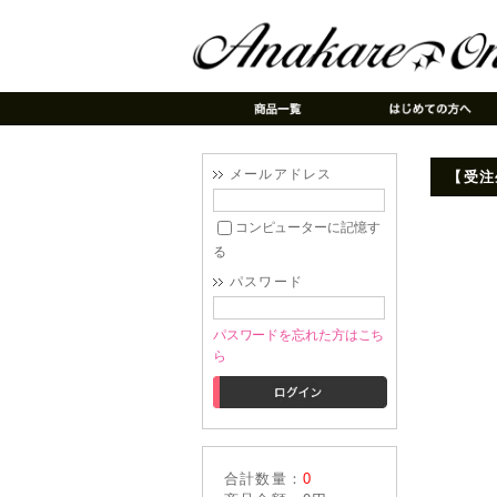
メールアドレス
【受注
コンピューターに記憶す
る
パスワード
パスワードを忘れた方はこち
ら
合計数量：
0