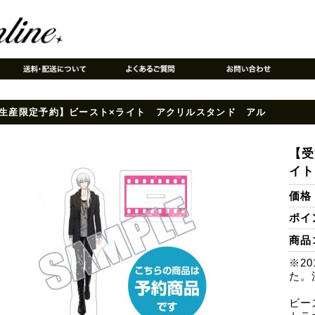
生産限定予約】ビースト×ライト アクリルスタンド アル
【受
イト
価格
ポイ
商品コ
※2
た。
ビー