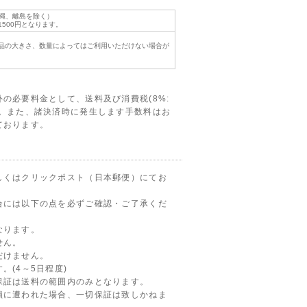
沖縄、離島を除く）
500円となります。
品の大きさ、数量によってはご利用いただけない場合が
の必要料金として、送料及び消費税(8%:
す。また、諸決済時に発生します手数料はお
ております。
しくはクリックポスト（日本郵便）にてお
合には以下の点を必ずご確認・ご了承くだ
なります。
せん。
だけません。
。(4～5日程度)
保証は送料の範囲内のみとなります。
損に遭われた場合、一切保証は致しかねま