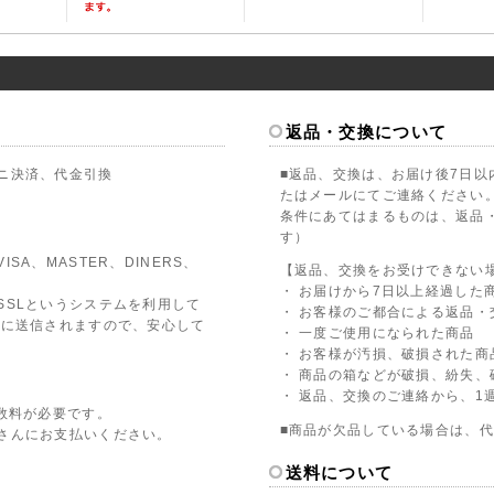
返品・交換について
ニ決済、代金引換
■返品、交換は、お届け後7日以
たはメールにてご連絡ください
条件にあてはまるものは、返品
す）
A、MASTER、DINERS、
【返品、交換をお受けできない
・ お届けから7日以上経過した
SSLというシステムを利用して
・ お客様のご都合による返品・
全に送信されますので、安心して
・ 一度ご使用になられた商品
・ お客様が汚損、破損された商
・ 商品の箱などが破損、紛失、
・ 返品、交換のご連絡から、1
数料が必要です。
■商品が欠品している場合は、
さんにお支払いください。
送料について