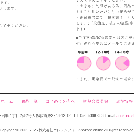
すので予めご了承ください。
ります。
・大きさに制限がある為、商品
いします。
トをご利用いただけない場合が
・追跡番号にて「投函完了」と
ます。(「投函完了後」の盗難
ご了承ください。
ます)
■ご注文確認の5営業日以内に
荷が遅れる場合はメールでご連
・また、宅急便での配送の場合
ホーム
｜
商品一覧
｜
はじめての方へ
｜
新規会員登録
｜
店舗情報
北区梅田1丁目2番2号大阪駅前第2ビル12-12
TEL:050-5369-0838 mail:
anakare-s
Copyright © 2005-2026 株式会社エレメンツリーAnakare.online All rights reserved