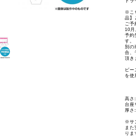
トラ
※こ
品】
ご予
10
予約
す。
別の
合、
頂き
ビー
を使
高さ
台座
厚さ
※サ
また
りま