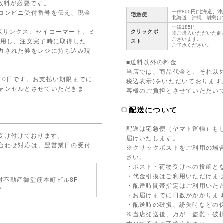
数料が必要です。
一律800円(北海道、
コンビニ受付番号を伝え、現金
宅急便
北海道、沖縄、離島は1
一律185円
クリックポ
Kサンクス、セイコーマート、ミ
※ご購入いただいた商
ございます。
スト
利用し、注文完了時に取得した
ご了承ください。
力された券をレジに持ち込み現
■送料以外の料金
当店では、商品代金と、それ以外
10日です。お支払い期限までに
税込表示)をいただいておりま
ャンセルとさせていただきま
客様のご負担とさせていただい
配送について
配送は宅急便（ヤマト運輸）も
で受け付けております。
届けいたします。
合わせ対応は、翌営業日の受付
※クリックポストをご利用の場
さい。
・ポスト・荷物受けへの投函と
・代金引換はご利用いただけま
2野村不動産御堂筋本町ビル8F
・配達時間帯指定はご利用いた
7
・お届けまでに日数がかかります
・配送時の破損、紛失時などの
※当店発送後、万が一盗難・破