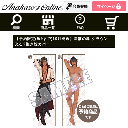
【予約限定(9/9まで)10月発送】啼骸の鳥 クラウン
光る?抱き枕カバー