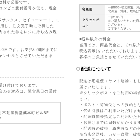
数料が必要です。
一律800円(北海道、
コンビニ受付番号を伝え、現金
宅急便
北海道、沖縄、離島は1
一律185円
クリックポ
Kサンクス、セイコーマート、ミ
※ご購入いただいた商
ございます。
スト
利用し、注文完了時に取得した
ご了承ください。
力された券をレジに持ち込み現
■送料以外の料金
当店では、商品代金と、それ以外
10日です。お支払い期限までに
税込表示)をいただいておりま
ャンセルとさせていただきま
客様のご負担とさせていただい
配送について
配送は宅急便（ヤマト運輸）も
で受け付けております。
届けいたします。
合わせ対応は、翌営業日の受付
※クリックポストをご利用の場
さい。
・ポスト・荷物受けへの投函と
・代金引換はご利用いただけま
2野村不動産御堂筋本町ビル8F
・配達時間帯指定はご利用いた
7
・お届けまでに日数がかかります
・配送時の破損、紛失時などの
※当店発送後、万が一盗難・破