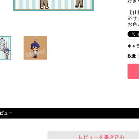
好き
【仕
※サ
お色
キャ
数量
ビュー