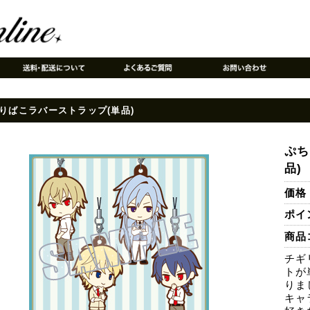
りばこラバーストラップ(単品)
ぷち
品)
価格
ポイ
商品コ
チギ
トが
りま
キャ