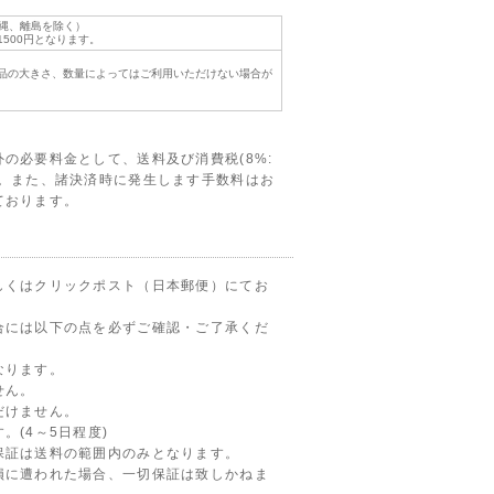
沖縄、離島を除く）
500円となります。
品の大きさ、数量によってはご利用いただけない場合が
の必要料金として、送料及び消費税(8%:
す。また、諸決済時に発生します手数料はお
ております。
しくはクリックポスト（日本郵便）にてお
合には以下の点を必ずご確認・ご了承くだ
なります。
せん。
だけません。
。(4～5日程度)
保証は送料の範囲内のみとなります。
損に遭われた場合、一切保証は致しかねま