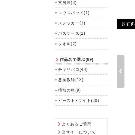
文房具(3)
マウスパッド(1)
ステッカー(1)
おすす
パスケース(1)
タオル(2)
作品名で選ぶ(89)
チギリバコ(44)
悪魔教師(13)
啼骸の鳥(9)
ちぎりばこラバーストラッ
ビースト×ライト(30)
プセット
2,750円（税込）
よくあるご質問
当サイトについて