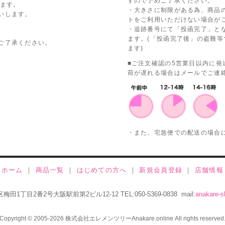
すので予めご了承ください。
ります。
・大きさに制限がある為、商品
いします。
トをご利用いただけない場合が
・追跡番号にて「投函完了」と
ます。(「投函完了後」の盗難
ご了承ください。
ます)
■ご注文確認の5営業日以内に
荷が遅れる場合はメールでご連
・また、宅急便での配送の場合
ホーム
｜
商品一覧
｜
はじめての方へ
｜
新規会員登録
｜
店舗情報
北区梅田1丁目2番2号大阪駅前第2ビル12-12
TEL:050-5369-0838 mail:
anakare-s
Copyright © 2005-2026 株式会社エレメンツリーAnakare.online All rights reserved