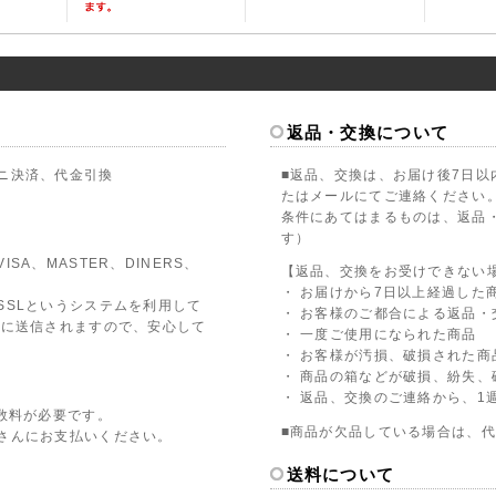
返品・交換について
ニ決済、代金引換
■返品、交換は、お届け後7日以
たはメールにてご連絡ください
条件にあてはまるものは、返品
す）
A、MASTER、DINERS、
【返品、交換をお受けできない
・ お届けから7日以上経過した
SSLというシステムを利用して
・ お客様のご都合による返品・
全に送信されますので、安心して
・ 一度ご使用になられた商品
・ お客様が汚損、破損された商
・ 商品の箱などが破損、紛失、
・ 返品、交換のご連絡から、1
数料が必要です。
■商品が欠品している場合は、
さんにお支払いください。
送料について