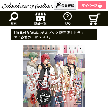
【特典付き[赤城スチルブック]限定版】ドラマ
CD「赤城の日常 Vol.1」