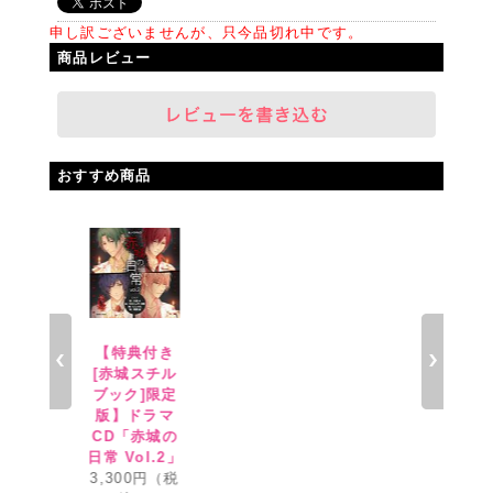
申し訳ございませんが、只今品切れ中です。
商品レビュー
おすすめ商品
【特典付き
【特
[赤城スチル
[赤城
ブック]限定
ブック
版】ドラマ
版】
CD「赤城の
CD「
日常 Vol.2」
日常 V
3,300円（税
3,30