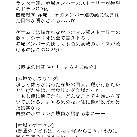
ラクター達、赤城メンバーのストーリーが待望
のドラマCD化!
医療機関”赤城”。そのメンバー達の謎に包まれ
た日常が明かされる……!?
ゲームでは描かれなかったマル秘ストーリーの
数々、シナリオは全て書き下ろし!
赤城メンバーの妖しくも色気満載のボイスが聴
けるのはこのCDだけ!
【赤城の日常 Vol.1 あらすじ紹介】
[赤城でボウリング]
珍しく休みが合った赤城の四人。綴が行きたい
と告げた先は、ボウリング会場だった。
「もし俺に勝てたら、どんなことでも願いを聞
いてあげるよ」やる気のない紅に響が投げかけ
た提案から
白熱のボウリング勝負が始まる事に――
[赤城でゲーセン]
(普通の子どもは、小さい頃からこういうのに
触れて育つんだろうね……)