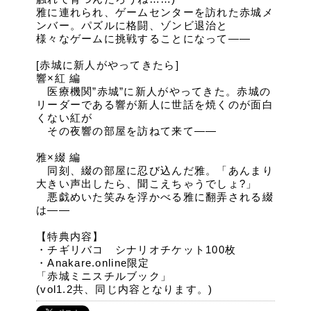
雅に連れられ、ゲームセンターを訪れた赤城メ
ンバー。パズルに格闘、ゾンビ退治と
様々なゲームに挑戦することになって――
[赤城に新人がやってきたら]
響×紅 編
医療機関”赤城”に新人がやってきた。赤城の
リーダーである響が新人に世話を焼くのが面白
くない紅が
その夜響の部屋を訪ねて来て――
雅×綴 編
同刻、綴の部屋に忍び込んだ雅。「あんまり
大きい声出したら、聞こえちゃうでしょ?」
悪戯めいた笑みを浮かべる雅に翻弄される綴
は――
【特典内容】
・チギリバコ シナリオチケット100枚
・Anakare.online限定
「赤城ミニスチルブック」
(vol1.2共、同じ内容となります。)