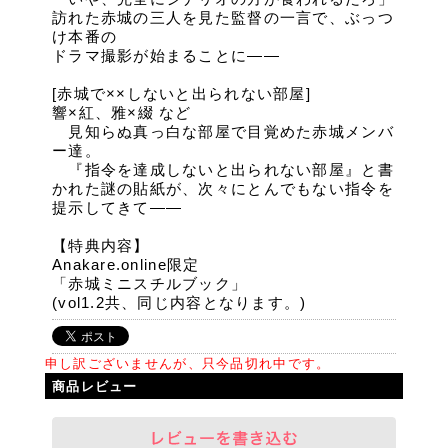
訪れた赤城の三人を見た監督の一言で、ぶっつ
け本番の
ドラマ撮影が始まることに――
[赤城で××しないと出られない部屋]
響×紅、雅×綴 など
見知らぬ真っ白な部屋で目覚めた赤城メンバ
ー達。
『指令を達成しないと出られない部屋』と書
かれた謎の貼紙が、次々にとんでもない指令を
提示してきて――
【特典内容】
Anakare.online限定
「赤城ミニスチルブック」
(vol1.2共、同じ内容となります。)
申し訳ございませんが、只今品切れ中です。
商品レビュー