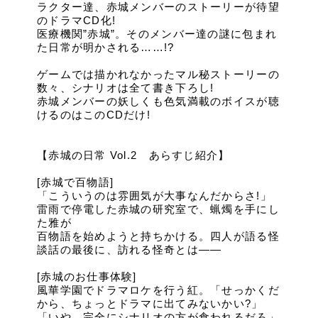
ラクター達、赤城メンバーのストーリーが待望
のドラマCD化!
医療機関”赤城”。そのメンバー達の謎に包まれ
た日常が明かされる……!?
ゲームでは描かれなかったマル秘ストーリーの
数々、シナリオは全て書き下ろし!
赤城メンバーの妖しくも色気満載のボイスが聴
けるのはこのCDだけ!
【赤城の日常 Vol.2 あらすじ紹介】
[赤城で百物語]
「こういうのは雰囲気が大事なんだからさ!」
雷雨で停電した赤城の研究室で、蝋燭を手にし
た雅が
百物語を始めようと持ちかける。四人が語る怪
談話の最後に、訪れる怪奇とは――
[赤城のお仕事体験]
風華学園でドラマロケを行う紅。「せっかくだ
から、ちょっとドラマに出てみないかい?」
「いや、完全にシナリオの方が食われるだろ」