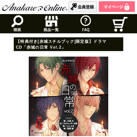
【特典付き[赤城スチルブック]限定版】ドラマ
CD「赤城の日常 Vol.2」