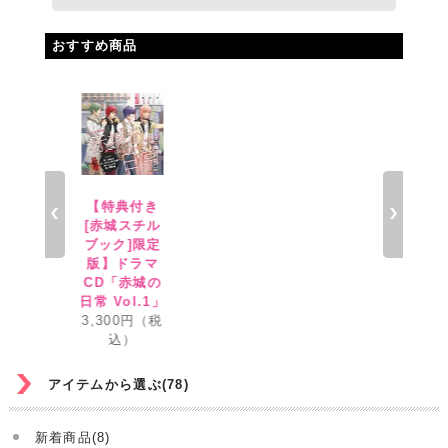
おすすめ商品
【特典付き
【特
[赤城スチル
[赤城
ブック]限定
ブック
版】ドラマ
版】
CD「赤城の
CD「
日常 Vol.1」
日常 V
3,300円（税
3,30
込）
込
アイテムから選ぶ(78)
新着商品(8)