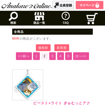
全商品
90件
の商品がございます。
価格順
新着順
<<前へ
1
2
3
4
5
次へ>>
ビースト×ライト ぎゅむっとアク